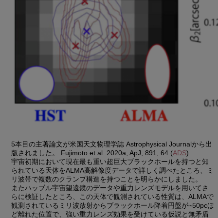
5本目の主著論文が米国天文物理学誌 Astrophysical Journalから出
版されました。 Fujimoto et al. 2020a, ApJ, 891, 64 (
ADS
)
宇宙初期において現在最も重い超巨大ブラックホールを持つと知
られている天体をALMA高解像度データで詳しく調べたところ、ミ
リ波帯で複数のクランプ構造を持つことを明らかにしました。
またハッブル宇宙望遠鏡のデータや重力レンズモデルを用いてさ
らに検証したところ、この天体で観測されている性質は、ALMAで
観測されているミリ波放射からブラックホール降着円盤が~50pcほ
ど離れた位置で、強い重力レンズ効果を受けている仮説と無矛盾