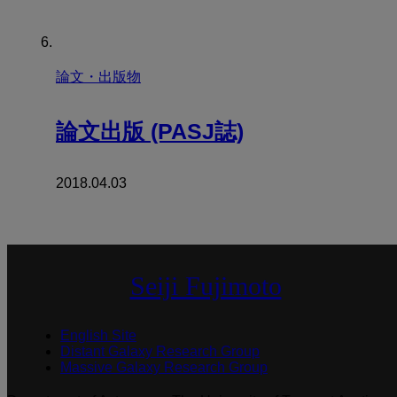
論文・出版物
論文出版 (PASJ誌)
2018.04.03
Seiji Fujimoto
English Site
Distant Galaxy Research Group
Massive Galaxy Research Group