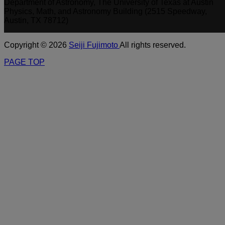
Department of Astronomy, The University of Texas at Austin
Physics, Math, and Astronomy Building (2515 Speedway,
Austin, TX 78712)
Copyright © 2026
Seiji Fujimoto
All rights reserved.
PAGE TOP